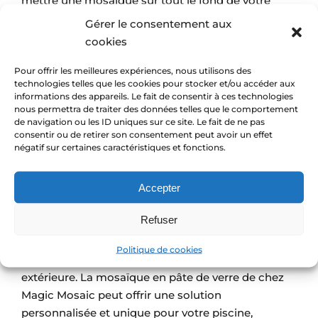
mettre une mosaïque sur tout le fond de votre
piscine, ou uniquement un médaillon au centre de
Gérer le consentement aux
la piscine.
cookies
Lors de la pose de la mosaïque pour votre piscine,
Pour offrir les meilleures expériences, nous utilisons des
technologies telles que les cookies pour stocker et/ou accéder aux
il est important de faire appel à un
professionnel
informations des appareils. Le fait de consentir à ces technologies
mosaïque
qualifié. La pose de mosaïque est un
nous permettra de traiter des données telles que le comportement
processus complexe qui nécessite une grande
de navigation ou les ID uniques sur ce site. Le fait de ne pas
consentir ou de retirer son consentement peut avoir un effet
précision et une expertise technique pour garantir
négatif sur certaines caractéristiques et fonctions.
que les carreaux sont correctement alignés et
fixés.
Accepter
En conclusion, la mosaïque est un choix pratique
Refuser
et élégant pour votre piscine. Elle offre une
durabilité et une facilité d’entretien, tout en
Politique de cookies
ajoutant une touche d’élégance à votre oasis
extérieure. La mosaïque en pâte de verre de chez
Magic Mosaic peut offrir une solution
personnalisée et unique pour votre piscine,