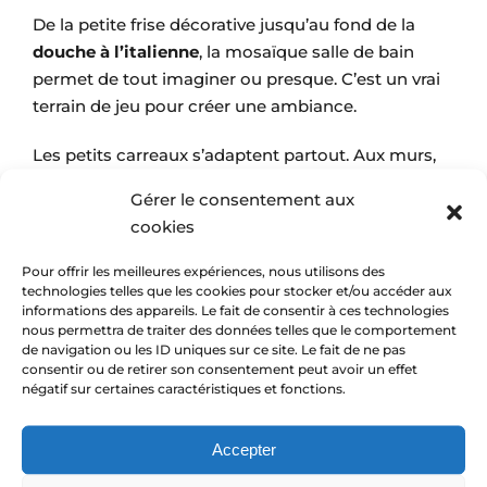
De la petite frise décorative jusqu’au fond de la
douche à l’italienne
, la mosaïque salle de bain
permet de tout imaginer ou presque. C’est un vrai
terrain de jeu pour créer une ambiance.
Les petits carreaux s’adaptent partout. Aux murs,
aux angles, aux arrondis. Ils permettent des
Gérer le consentement aux
finitions propres et des rendus harmonieux. Et
cookies
selon les couleurs, on change totalement
d’ambiance.
Pour offrir les meilleures expériences, nous utilisons des
technologies telles que les cookies pour stocker et/ou accéder aux
informations des appareils. Le fait de consentir à ces technologies
Tons clairs pour une salle de bain douce et
nous permettra de traiter des données telles que le comportement
apaisante. Couleurs plus marquées pour un style
de navigation ou les ID uniques sur ce site. Le fait de ne pas
moderne. Tout dépend de l’envie du moment.
consentir ou de retirer son consentement peut avoir un effet
négatif sur certaines caractéristiques et fonctions.
Et il y a aussi les finitions. Brillant, mat, nacré,
texturé… chaque choix donne un rendu différent.
Accepter
Une même pièce peut paraître transformée juste