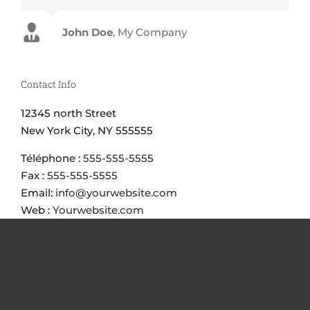
John Doe
Luke Beck
,
My Company
Theme Fusion
Contact Info
12345 north Street
New York City, NY 555555
Téléphone :
555-555-5555
Fax :
555-555-5555
Email:
info@yourwebsite.com
Web :
Yourwebsite.com