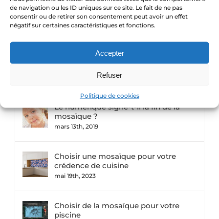
de navigation ou les ID uniques sur ce site. Le fait de ne pas
Flux des commentaires
consentir ou de retirer son consentement peut avoir un effet
négatif sur certaines caractéristiques et fonctions.
Site de WordPress-FR
Accepter
Refuser
Commentair
Populaire
Récent
Politique de cookies
Le numérique signe-t-il la fin de la
mosaïque ?
mars 13th, 2019
Choisir une mosaïque pour votre
crédence de cuisine
mai 19th, 2023
Choisir de la mosaïque pour votre
piscine