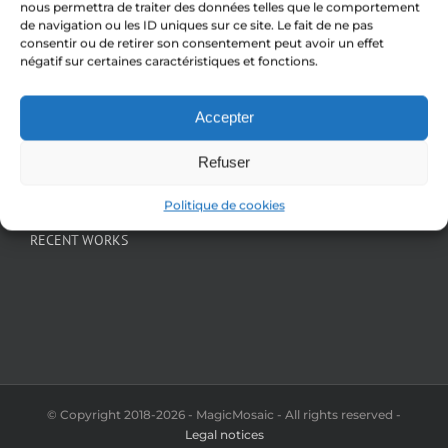
nous permettra de traiter des données telles que le comportement
CATEGORIES
de navigation ou les ID uniques sur ce site. Le fait de ne pas
consentir ou de retirer son consentement peut avoir un effet
négatif sur certaines caractéristiques et fonctions.
Actu mosaique
Mosaic news
Accepter
Uncategorized
Refuser
Politique de cookies
RECENT WORKS
© Copyright 2018-2026 - MagicMosaic - All rights reserved -
Legal notices