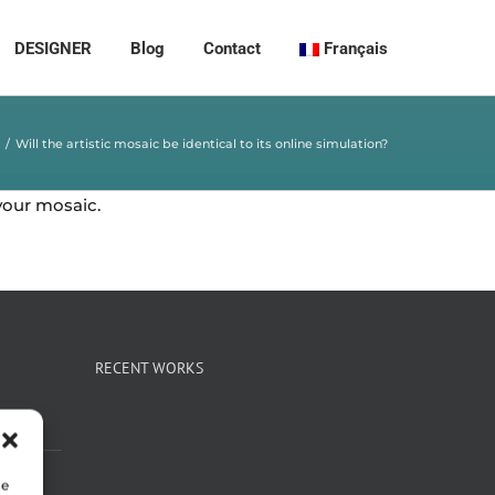
DESIGNER
Blog
Contact
Français
Will the artistic mosaic be identical to its online simulation?
 your mosaic.
RECENT WORKS
ue