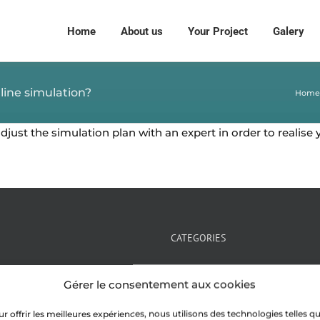
Home
About us
Your Project
Galery
nline simulation?
Home
djust the simulation plan with an expert in order to realise
CATEGORIES
Actu mosaique
Gérer le consentement aux cookies
Mosaic news
r offrir les meilleures expériences, nous utilisons des technologies telles q