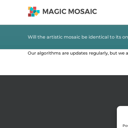
Skip
to
content
Will the artistic mosaic be identical to its o
Our algorithms are updates regularly, but we a
Pou