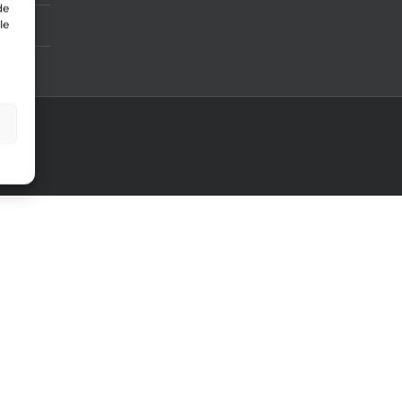
de
le