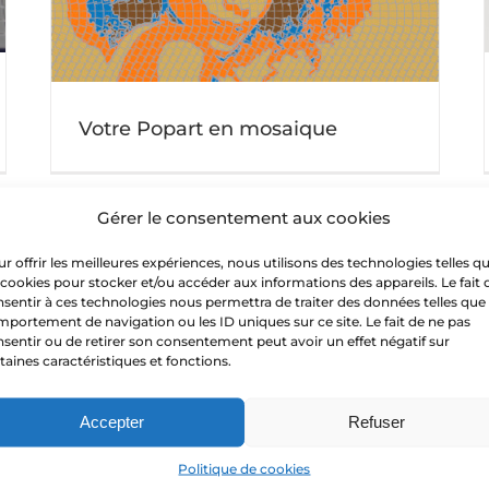
cuisine
Actu mosaique
Votre Popart en mosaique
Gérer le consentement aux cookies
r offrir les meilleures expériences, nous utilisons des technologies telles q
 cookies pour stocker et/ou accéder aux informations des appareils. Le fait 
sentir à ces technologies nous permettra de traiter des données telles que 
portement de navigation ou les ID uniques sur ce site. Le fait de ne pas
sentir ou de retirer son consentement peut avoir un effet négatif sur
[Odorico] Comment une famille
de
taines caractéristiques et fonctions.
d’entrepreneurs a transformé la capitale de la
Bretagne
Actu mosaique
Accepter
Refuser
Le Choix d’une mosaïque pour
Politique de cookies