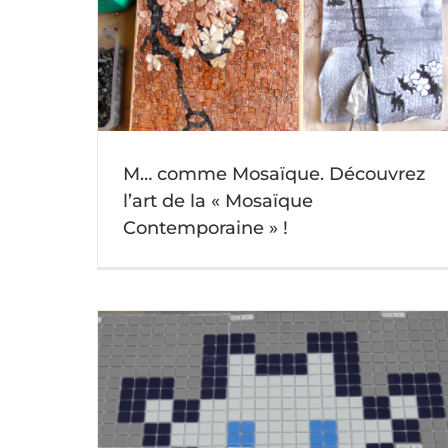
art de la
La Mosaïque en déco – avec Magic Mosai
» !
Actu mosaique
M… comme Mosaïque. Découvrez
l’art de la « Mosaïque
Contemporaine » !