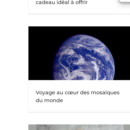
cadeau idéal à offrir
Art Nouveau vs Art Déco – deux styles
du monde
consécutifs radicalement opposés !
Actu mosaique
Voyage au cœur des mosaïques
du monde