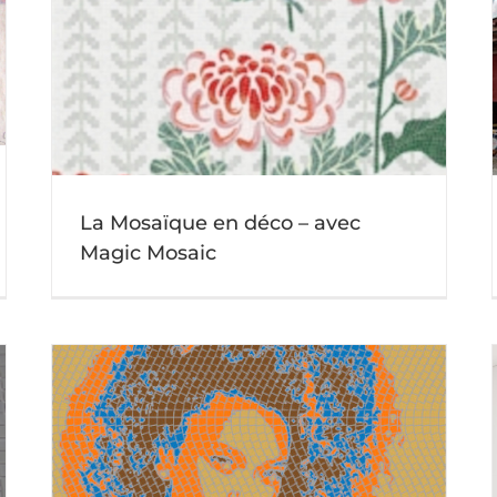
Sur les traces de Gaudí et de l’art de la
c
mosaïque
Actu mosaique
La Mosaïque en déco – avec
Magic Mosaic
Choisir une mosaïque pour votre crédence de