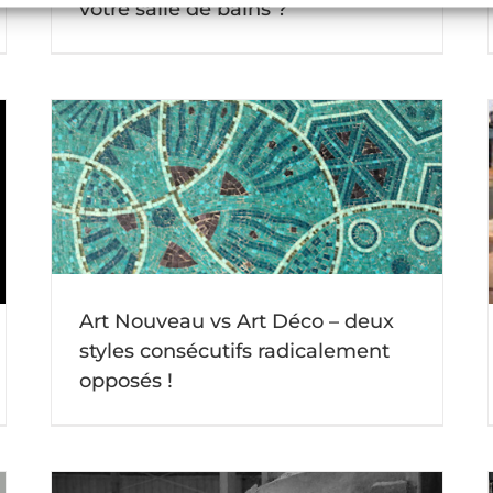
votre salle de bains ?
Le musée et site archéologique de Saint-
romain-en-Gal – Vienne
Actu mosaique
Art Nouveau vs Art Déco – deux
styles consécutifs radicalement
opposés !