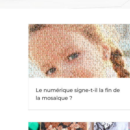
Qui a inventé la mosaïque ? Un voyage à
 mosaïque ?
travers l’histoire de cet art ancien
Actu mosaique
Le numérique signe-t-il la fin de
la mosaïque ?