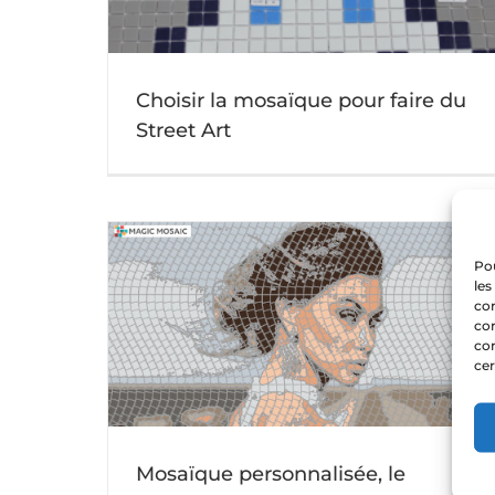
Street Art
Votre Popart en mosaique
Actu mosaique
Choisir la mosaïque pour faire du
Street Art
Pou
les
con
com
con
u idéal à
Le Choix d’une mosaïque pour votre salle 
cer
bains ?
Actu mosaique
Mosaïque personnalisée, le